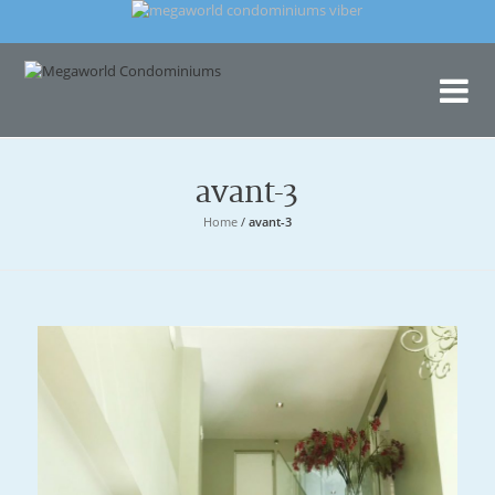
Me
Con
avant-3
Home
/
avant-3